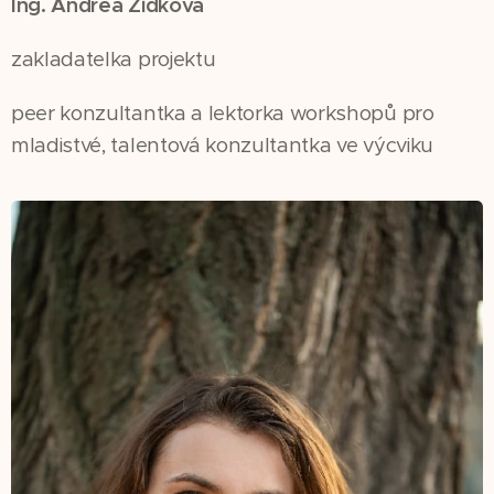
Ing. Andrea Židková
zakladatelka projektu
peer konzultantka a lektorka workshopů pro
mladistvé, talentová konzultantka ve výcviku