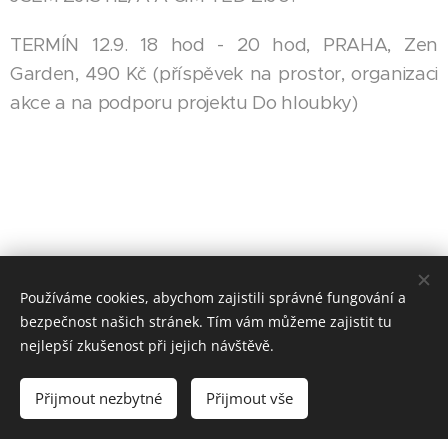
TERMÍN 12.9. 18 hod - 20 hod, PRAHA, Zen
Garden, 490 Kč (příspěvek na prostor, organizaci
akce a na podporu projektu Do hloubky)
Používáme cookies, abychom zajistili správné fungování a
bezpečnost našich stránek. Tím vám můžeme zajistit tu
nejlepší zkušenost při jejich návštěvě.
© 2023 Všechna práva vyhrazena
Přijmout nezbytné
Přijmout vše
Vytvořeno službou
Webnode
Cookies