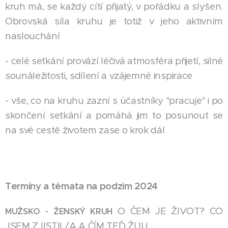
kruh má, se každý cítí přijatý, v pořádku a slyšen.
Obrovská síla kruhu je totiž v jeho aktivním
naslouchání
- celé setkání provází léčivá atmosféra přijetí, silné
sounáležitosti, sdílení a vzájemné inspirace
- vše, co na kruhu zazní s účastníky "pracuje" i po
skončení setkání a pomáhá jim to posunout se
na své cestě životem zase o krok dál
Termíny a témata na
podzim 2024
O ČEM JE ŽIVOT? CO
MUŽSKO - ŽENSKÝ KRUH
JSEM ZJISTIL/A A ČÍM TEĎ ŽIJU.