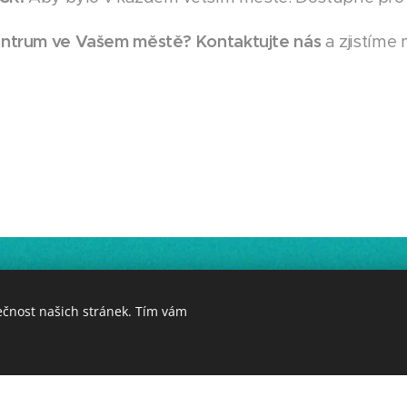
entrum ve Vašem městě? Kontaktujte nás
a zjistíme 
© 2023 Všechna práva vyhrazena
ečnost našich stránek. Tím vám
Vytvořeno službou
Webnode
Cookies