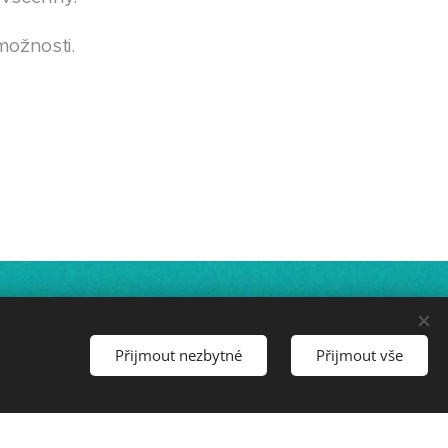
možnosti.
Přijmout nezbytné
Přijmout vše