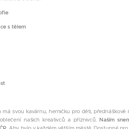
ofie
ce s tělem
st
 má svou kavárnu, herničku pro děti, přednáškové m
 oblečení našich kreativců a příznivců.
Naším snem 
ČR.
Aby bylo v každém větším městě. Dostupné pro