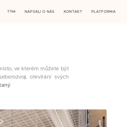
TÝM
NAPSALI O NÁS
KONTAKT
PLATFORMA
é místo, ve kterém můžete být
eberozvoji, otevírání svých
ítaný
.