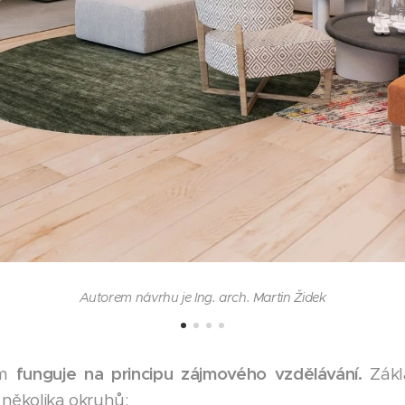
Autorem návrhu je Ing. arch. Martin Židek
um
funguje na principu zájmového vzdělávání.
Zákl
několika okruhů: