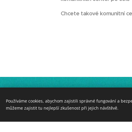
Chcete takové komunitní c
Používáme cookies, abychom zajistili správné fungování a bezp
můžeme zajistit tu nejlepší zkušenost při jejich návštěvě.
Vytvořte si webové stránky zdarma!