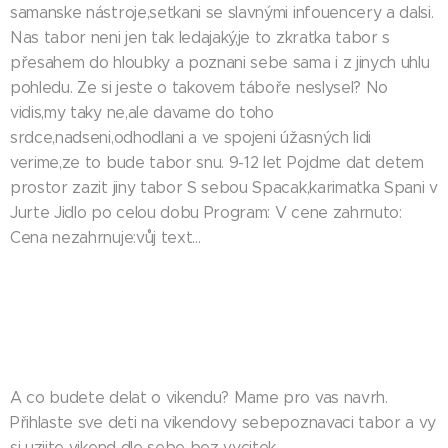
samanske nástroje,setkani se slavnými infouencery a dalsi.
Nas tabor neni jen tak ledajaký,je to zkratka tabor s
přesahem do hloubky a poznani sebe sama i z jinych uhlu
pohledu. Ze si jeste o takovem táboře neslysel? No
vidis,my taky ne,ale davame do toho
srdce,nadseni,odhodlani a ve spojeni úžasných lidi
verime,ze to bude tabor snu. 9-12 let Pojdme dat detem
prostor zazit jiny tabor S sebou Spacak,karimatka Spani v
Jurte Jidlo po celou dobu Program: V cene zahrnuto:
Cena nezahrnuje:vůj text...
A co budete delat o vikendu? Mame pro vas navrh.
Přihlaste sve deti na vikendovy sebepoznavaci tabor a vy
si uzijte vikend dle sebe bez vycitek.