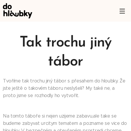
Tak trochu jiný
tábor
Tvoříme tak trochu jiný tábor s přesahem do hloubky. Že
jste ještě o takovém táboru neslyšeli? My také ne, a
proto jsme se rozhodly ho vytvořit.
Na tomto táboře si nejen uzijeme zabavu,ale take se
budeme zabyvat urcitym tematem a pozname se vice do
hloubky. V bezpečném a otevřeném prostredi chceme