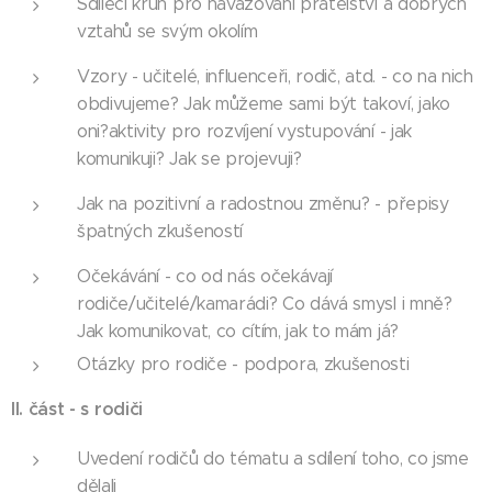
Sdílecí kruh pro navazování přátelství a dobrých
vztahů se svým okolím
Vzory - učitelé, influenceři, rodič, atd. - co na nich
obdivujeme? Jak můžeme sami být takoví, jako
oni?aktivity pro rozvíjení vystupování - jak
komunikuji? Jak se projevuji?
Jak na pozitivní a radostnou změnu? - přepisy
špatných zkušeností
Očekávání - co od nás očekávají
rodiče/učitelé/kamarádi? Co dává smysl i mně?
Jak komunikovat, co cítím, jak to mám já?
Otázky pro rodiče - podpora, zkušenosti
II. část - s rodiči
Uvedení rodičů do tématu a sdílení toho, co jsme
dělali