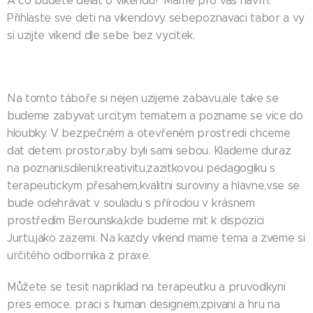
A co budete delat o vikendu? Mame pro vas navrh.
Přihlaste sve deti na vikendovy sebepoznavaci tabor a vy
si uzijte vikend dle sebe bez vycitek.
Na tomto táboře si nejen uzijeme zabavu,ale take se
budeme zabyvat urcitym tematem a pozname se vice do
hloubky. V bezpečném a otevřeném prostredi chceme
dat detem prostor,aby byli sami sebou. Klademe duraz
na poznani,sdileni,kreativitu,zazitkovou pedagogiku s
terapeutickym přesahem,kvalitni suroviny a hlavne,vse se
bude odehrávat v souladu s přírodou v krásnem
prostředím Berounska,kde budeme mit k dispozici
Jurtu,jako zazemi. Na kazdy vikend mame tema a zveme si
určitého odbornika z praxe.
Můžete se tesit napriklad na terapeutku a pruvodkyni
pres emoce, praci s human designem,zpivani a hru na