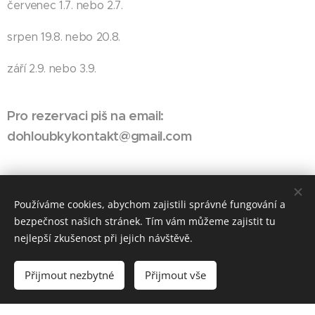
červenec 1.7. nebo 2.7.
srpen 19.8. nebo 20.8.
září 2.9. nebo 3.9.
Pro rezervaci piš na email:
dohloubkykontakt@gmail.com
Používáme cookies, abychom zajistili správné fungování a
bezpečnost našich stránek. Tím vám můžeme zajistit tu
nejlepší zkušenost při jejich návštěvě.
© 2023 Všechna práva vyhrazena
Přijmout nezbytné
Přijmout vše
Vytvořeno službou
Webnode
Cookies