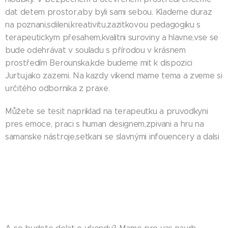
dat detem prostor,aby byli sami sebou. Klademe duraz
na poznani,sdileni,kreativitu,zazitkovou pedagogiku s
terapeutickym přesahem,kvalitni suroviny a hlavne,vse se
bude odehrávat v souladu s přírodou v krásnem
prostředím Berounska,kde budeme mit k dispozici
Jurtu,jako zazemi. Na kazdy vikend mame tema a zveme si
určitého odbornika z praxe.
Můžete se tesit napriklad na terapeutku a pruvodkyni
pres emoce, praci s human designem,zpivani a hru na
samanske nástroje,setkani se slavnými infouencery a dalsi