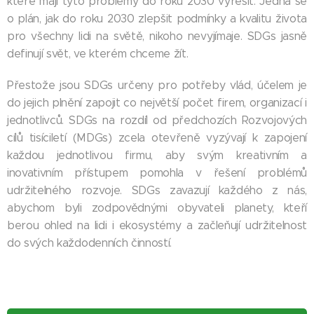
které mají tyto problémy do roku 2030 vyřešit. Jedná se
o plán, jak do roku 2030 zlepšit podmínky a kvalitu života
pro všechny lidi na světě, nikoho nevyjímaje. SDGs jasně
definují svět, ve kterém chceme žít.
Přestože jsou SDGs určeny pro potřeby vlád, účelem je
do jejich plnění zapojit co největší počet firem, organizací i
jednotlivců. SDGs na rozdíl od předchozích Rozvojových
cílů tisíciletí (MDGs) zcela otevřeně vyzývají k zapojení
každou jednotlivou firmu, aby svým kreativním a
inovativním přístupem pomohla v řešení problémů
udržitelného rozvoje. SDGs zavazují každého z nás,
abychom byli zodpovědnými obyvateli planety, kteří
berou ohled na lidi i ekosystémy a začleňují udržitelnost
do svých každodenních činností.